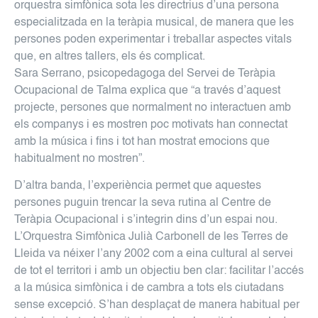
orquestra simfònica sota les directrius d’una persona
especialitzada en la teràpia musical, de manera que les
persones poden experimentar i treballar aspectes vitals
que, en altres tallers, els és complicat.
Sara Serrano, psicopedagoga del Servei de Teràpia
Ocupacional de Talma explica que “a través d’aquest
projecte, persones que normalment no interactuen amb
els companys i es mostren poc motivats han connectat
amb la música i fins i tot han mostrat emocions que
habitualment no mostren”.
D’altra banda, l’experiència permet que aquestes
persones puguin trencar la seva rutina al Centre de
Teràpia Ocupacional i s’integrin dins d’un espai nou.
L’Orquestra Simfònica Julià Carbonell de les Terres de
Lleida va néixer l’any 2002 com a eina cultural al servei
de tot el territori i amb un objectiu ben clar: facilitar l’accés
a la música simfònica i de cambra a tots els ciutadans
sense excepció. S’han desplaçat de manera habitual per