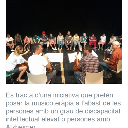
Es tracta d’una iniciativa que pretén
posar la musicoteràpia a l’abast de les
persones amb un grau de discapacitat
intel·lectual elevat o persones amb
Alzheimer