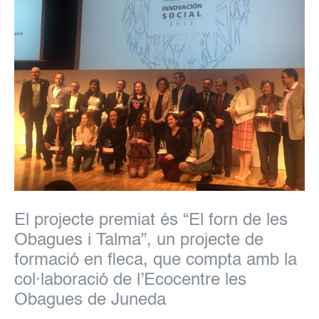
El projecte premiat és “El forn de les
Obagues i Talma”, un projecte de
formació en fleca, que compta amb la
col·laboració de l’Ecocentre les
Obagues de Juneda