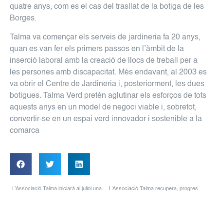
quatre anys, com es el cas del trasllat de la botiga de les
Borges.
Talma va començar els serveis de jardineria fa 20 anys,
quan es van fer els primers passos en l’àmbit de la
inserció laboral amb la creació de llocs de treball per a
les persones amb discapacitat. Més endavant, al 2003 es
va obrir el Centre de Jardineria i, posteriorment, les dues
botigues. Talma Verd pretén aglutinar els esforços de tots
aquests anys en un model de negoci viable i, sobretot,
convertir-se en un espai verd innovador i sostenible a la
comarca
L’Associació Talma iniciarà al juliol una línia empresarial de fabricació de mascaretes quirúrgiques
L’Associació Talma recupera, progressivament, l’activitat diürna per a les persones amb necessitats de suport