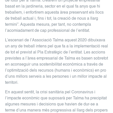
de futur per a Talma: crearem un projecte empresarial
basat en la jardineria, sector en el qual fa anys que hi
treballem, i enfortirem aquesta àrea preservant els llocs
de treball actual i, fins i tot, la creació de nous a llarg
termini”. Aquesta mesura, per tant, no contempla
l’acomiadament de cap professional de l’entitat.
L’escenari de l’Associació Talma aquest 2020 dibuixava
un any de treball intens pel que fa a la implementació real
de tot el previst al Pla Estratègic de l’entitat. Les accions
previstes a l’àrea empresarial de Talma es basen sobretot
en aconseguir una sostenibilitat econòmica a través de
l’optimització dels recursos (humans i econòmics) en pro
d’uns millors serveis a les persones i un millor impacte al
territori.
En aquest sentit, la crisi sanitària pel Coronavirus i
l’impacte econòmic que suposarà per Talma ha precipitat
algunes mesures i decisions que havien de dur-se a
terme d’una manera més progressiva al llarg dels propers