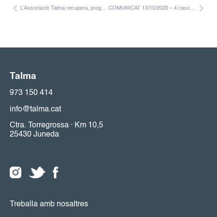
L’Associació Talma recupera, progressivament, l’activitat diürna per a les persones amb necessitats de suport
COMUNICAT 13/10/2020 – 4 casos positius i confinament de l’Aula
Talma
973 150 414
info@talma.cat
Ctra. Torregrossa · Km 10,5
25430 Juneda
Treballa amb nosaltres